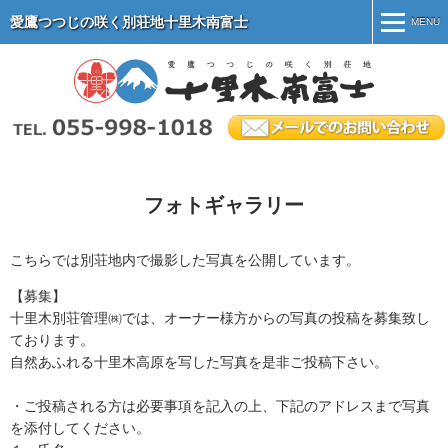
愛鷹つつじの咲く別荘地十里木南富士
MENU
MENU
ホーム
別荘地紹介
施設案内
フォトギャラリー
別荘地のマナー
物件情報
こちらでは別荘地内で撮影した写真を公開しています。
【募集】
会社案内
十里木別荘管理㈱では、オーナー様方からの写真の投稿を募集致し
オーナー専用ページ
ております。
自然あふれる十里木高原を写した写真を是非ご投稿下さい。
・ご投稿される方は必要事項を記入の上、下記のアドレスまで写真
を添付してください。