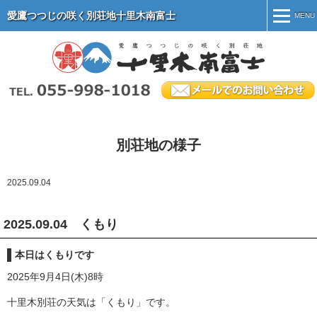
愛鷹つつじの咲く別荘地十里木南富士
MENU
MENU
ホーム
別荘地紹介
施設案内
別荘地の様子
別荘地のマナー
2025.09.04
物件情報
会社案内
2025.09.04 くもり
オーナー専用ページ
本日はくもりです
2025年9月4日(木)8時
十里木別荘の天気は「くもり」です。