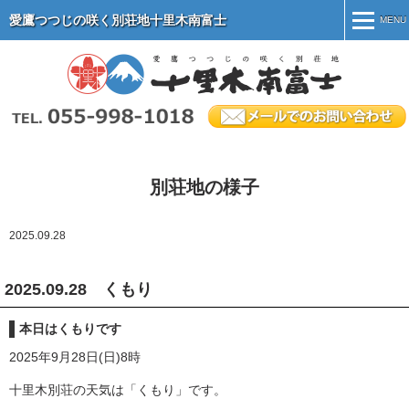
愛鷹つつじの咲く別荘地十里木南富士
MENU
MENU
ホーム
別荘地紹介
施設案内
別荘地の様子
別荘地のマナー
2025.09.28
物件情報
会社案内
2025.09.28 くもり
オーナー専用ページ
本日はくもりです
2025年9月28日(日)8時
十里木別荘の天気は「くもり」です。