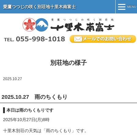
愛鷹つつじの咲く別荘地十里木南富士
MENU
MENU
ホーム
別荘地紹介
施設案内
別荘地の様子
別荘地のマナー
2025.10.27
物件情報
会社案内
2025.10.27 雨のちくもり
オーナー専用ページ
本日は雨のちくもりです
2025年10月27日(月)8時
十里木別荘の天気は「雨のちくもり」です。